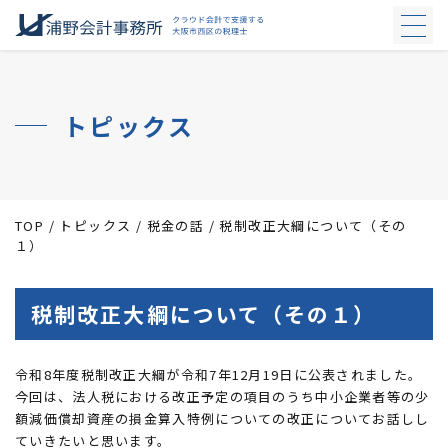
サービス
税務顧問
トピックス
年一決算
確定申告
美容院・理容室向けプラン
新設3年以内の法人・個人限定プラン
TOP
/
トピックス
/
税金の話
/
税制改正大綱について（その
会社設立支援
１）
クラウド会計の必要性
税制改正大綱について（その１）
料金表
令和8年度税制改正大綱が令和7年12月19日に公表されました。
事業所概要
今回は、法人税における改正予定の項目のうち中小企業者等の少
額減価償却資産の損金算入特例についての改正についてお話しし
採用情報
ていきたいと思います。