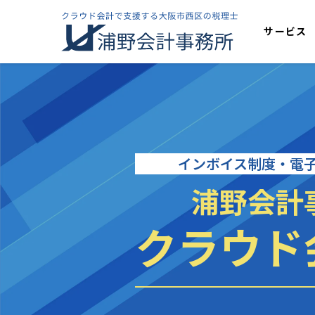
サービス
税務顧問
年一決算
確定申
インボイス制度・電
浦野会計
クラウド