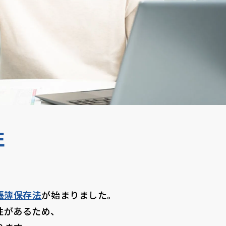
性
帳簿保存法
が
始まりました。
性があるため、