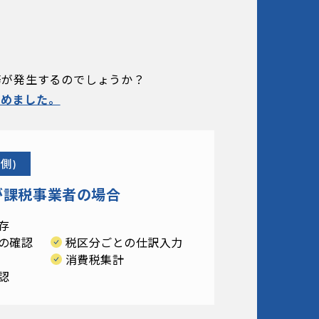
務が
発生するのでしょうか？
とめました。
側)
が課税事業者の場合
存
の確認
税区分ごとの仕訳入力
消費税集計
認