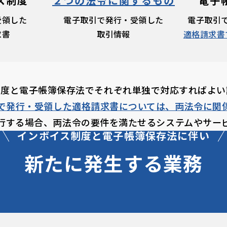
ス制度
２つの法令に関するもの
電子
受領した
電子取引で発行・受領した
電子取引
求書
取引情報
適格請求書
制度と
電子帳簿保存法で
それぞれ単独で
対応すればよい
で発行・受領した
適格請求書については、
両法令に関
行する場合、
両法令の要件を満たせるシステムや
サー
インボイス制度と
電子帳簿保存法に伴い
新たに発生する業務