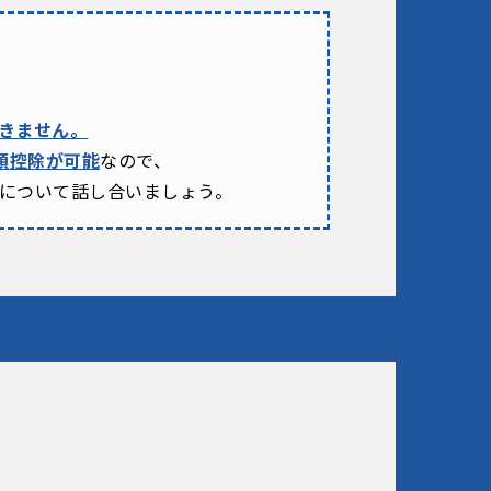
きません。
額控除が可能
なので、
について
話し合いましょう。