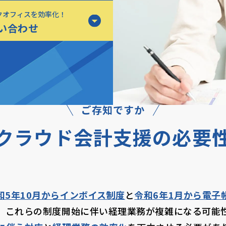
クオフィスを効率化！
い合わせ
ご存知ですか
クラウド会計支援の必要
和5年10月からインボイス制度
と
令和6年1月から電子
、これらの制度開始に伴い
経理業務が複雑になる可能