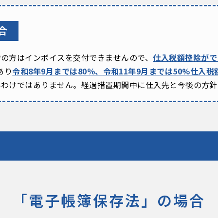
合
者の方はインボイスを
交付できませんので、
仕入税額控除がで
あり
令和8年9月までは80％、
令和11年9月までは
50%仕入税
いわけではありません。
経過措置期間中に仕入先と
今後の方針
「電子帳簿保存法」の場合