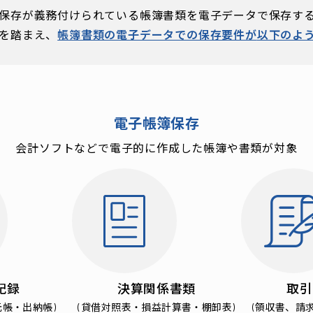
保存が
義務付けられている帳簿書類を
電子データで保存す
を踏まえ、
帳簿書類の電子データでの保存要件が
以下のよ
電子帳簿保存
会計ソフトなどで電子的に作成した
帳簿や書類が対象
記録
決算関係書類
取引
元帳・出納帳)
(貸借対照表・損益計算書・棚卸表)
(領収書、請