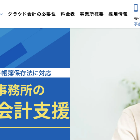
クラウド会計の必要性
料金表
事業所概要
採用情報
受付
事
告
美容院・理容室向けプラン
新設3年以
子帳簿保存法に対応
事務所の
会計支援