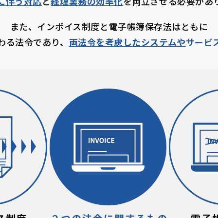
に伴う対応
と
経理業務の効率化
を
両立させる必要があ
また、インボイス制度と
電子帳簿保存法はともに
わる法令であり、
両法令を考慮したシステムや
サービ